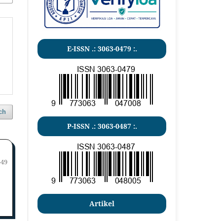
E-ISSN .: 3063-0479 :.
ch
P-ISSN .:
3063-0487
:.
-49
Artikel