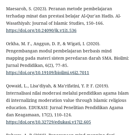
Maesaroh, S. (2023). Peranan metode pembelajaran
terhadap minat dan prestasi belajar Al-Qur'an Hadis. Al-
Wasathiyah: Journal of Islamic Studies, 150–166.
https://doi.org/10.24090/jk.v1i1.536
Orkha, M. F., Anggun, D. P., & Wigati, I. (2020).
Pengembangan modul pembelajaran berbasis mind
mapping pada materi sistem peredaran darah SMA. Bioilmi:
Jurnal Pendidikan, 6(2), 77–85.
https://doi.org/10.19109/bioilmi.v6i2.7011
Qowaid, L., Lisa’diyah, & Ma’rifatini, Y. P. F. (2019).
Internalisasi nilai moderasi melalui pendidikan agama Islam
di internalizing moderation value through Islamic religious
education. EDUKASI: Jurnal Penelitian Pendidikan Agama
dan Keagamaan, 17(2), 110–124.
https://doi.org/10.32729/edukasi.v17i2.605