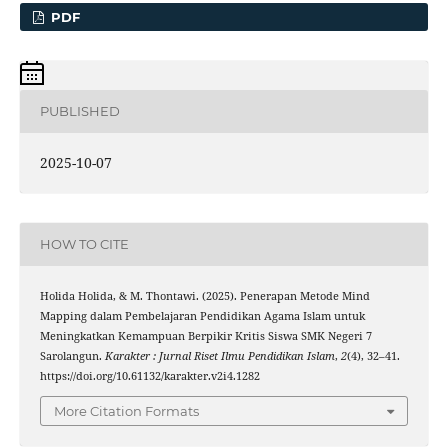
PDF
PUBLISHED
2025-10-07
HOW TO CITE
Holida Holida, & M. Thontawi. (2025). Penerapan Metode Mind
Mapping dalam Pembelajaran Pendidikan Agama Islam untuk
Meningkatkan Kemampuan Berpikir Kritis Siswa SMK Negeri 7
Sarolangun.
Karakter : Jurnal Riset Ilmu Pendidikan Islam
,
2
(4), 32–41.
https://doi.org/10.61132/karakter.v2i4.1282
More Citation Formats