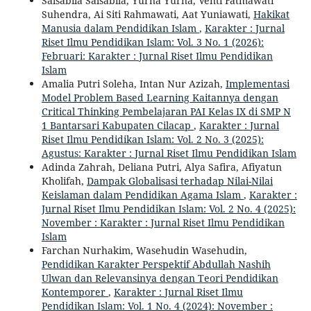
Salsabila Salsabila, Yurna Yurna, Venti Fatmawati
Suhendra, Ai Siti Rahmawati, Aat Yuniawati,
Hakikat
Manusia dalam Pendidikan Islam
,
Karakter : Jurnal
Riset Ilmu Pendidikan Islam: Vol. 3 No. 1 (2026):
Februari: Karakter : Jurnal Riset Ilmu Pendidikan
Islam
Amalia Putri Soleha, Intan Nur Azizah,
Implementasi
Model Problem Based Learning Kaitannya dengan
Critical Thinking Pembelajaran PAI Kelas IX di SMP N
1 Bantarsari Kabupaten Cilacap
,
Karakter : Jurnal
Riset Ilmu Pendidikan Islam: Vol. 2 No. 3 (2025):
Agustus: Karakter : Jurnal Riset Ilmu Pendidikan Islam
Adinda Zahrah, Deliana Putri, Alya Safira, Afiyatun
Kholifah,
Dampak Globalisasi terhadap Nilai-Nilai
Keislaman dalam Pendidikan Agama Islam
,
Karakter :
Jurnal Riset Ilmu Pendidikan Islam: Vol. 2 No. 4 (2025):
November : Karakter : Jurnal Riset Ilmu Pendidikan
Islam
Farchan Nurhakim, Wasehudin Wasehudin,
Pendidikan Karakter Perspektif Abdullah Nashih
Ulwan dan Relevansinya dengan Teori Pendidikan
Kontemporer
,
Karakter : Jurnal Riset Ilmu
Pendidikan Islam: Vol. 1 No. 4 (2024): November :