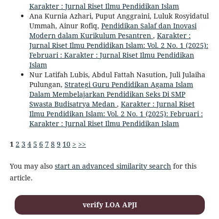
Karakter : Jurnal Riset Ilmu Pendidikan Islam
Ana Kurnia Azhari, Puput Anggraini, Luluk Rosyidatul
Ummah, Ainur Rofiq,
Pendidikan Salaf dan Inovasi
Modern dalam Kurikulum Pesantren
,
Karakter :
Jurnal Riset Ilmu Pendidikan Islam: Vol. 2 No. 1 (2025):
Februari : Karakter : Jurnal Riset Ilmu Pendidikan
Islam
Nur Latifah Lubis, Abdul Fattah Nasution, Juli Julaiha
Pulungan,
Strategi Guru Pendidikan Agama Islam
Dalam Membelajarkan Pendidikan Seks Di SMP
Swasta Budisatrya Medan
,
Karakter : Jurnal Riset
Ilmu Pendidikan Islam: Vol. 2 No. 1 (2025): Februari :
Karakter : Jurnal Riset Ilmu Pendidikan Islam
1
2
3
4
5
6
7
8
9
10
>
>>
You may also
start an advanced similarity search
for this
article.
verify LOA APJI