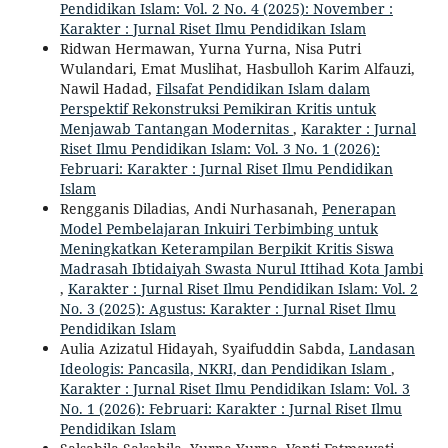
Pendidikan Islam: Vol. 2 No. 4 (2025): November :
Karakter : Jurnal Riset Ilmu Pendidikan Islam
Ridwan Hermawan, Yurna Yurna, Nisa Putri
Wulandari, Emat Muslihat, Hasbulloh Karim Alfauzi,
Nawil Hadad,
Filsafat Pendidikan Islam dalam
Perspektif Rekonstruksi Pemikiran Kritis untuk
Menjawab Tantangan Modernitas
,
Karakter : Jurnal
Riset Ilmu Pendidikan Islam: Vol. 3 No. 1 (2026):
Februari: Karakter : Jurnal Riset Ilmu Pendidikan
Islam
Rengganis Diladias, Andi Nurhasanah,
Penerapan
Model Pembelajaran Inkuiri Terbimbing untuk
Meningkatkan Keterampilan Berpikit Kritis Siswa
Madrasah Ibtidaiyah Swasta Nurul Ittihad Kota Jambi
,
Karakter : Jurnal Riset Ilmu Pendidikan Islam: Vol. 2
No. 3 (2025): Agustus: Karakter : Jurnal Riset Ilmu
Pendidikan Islam
Aulia Azizatul Hidayah, Syaifuddin Sabda,
Landasan
Ideologis: Pancasila, NKRI, dan Pendidikan Islam
,
Karakter : Jurnal Riset Ilmu Pendidikan Islam: Vol. 3
No. 1 (2026): Februari: Karakter : Jurnal Riset Ilmu
Pendidikan Islam