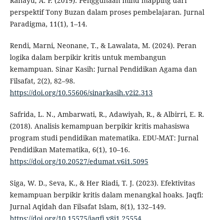
Rahayu, A. P. (2019). Penggunaan mind mapping dari
perspektif Tony Buzan dalam proses pembelajaran. Jurnal
Paradigma, 11(1), 1–14.
Rendi, Marni, Neonane, T., & Lawalata, M. (2024). Peran
logika dalam berpikir kritis untuk membangun
kemampuan. Sinar Kasih: Jurnal Pendidikan Agama dan
Filsafat, 2(2), 82–98.
https://doi.org/10.55606/sinarkasih.v2i2.313
Safrida, L. N., Ambarwati, R., Adawiyah, R., & Albirri, E. R.
(2018). Analisis kemampuan berpikir kritis mahasiswa
program studi pendidikan matematika. EDU-MAT: Jurnal
Pendidikan Matematika, 6(1), 10–16.
https://doi.org/10.20527/edumat.v6i1.5095
Siga, W. D., Seva, K., & Her Riadi, T. J. (2023). Efektivitas
kemampuan berpikir kritis dalam menangkal hoaks. Jaqfi:
Jurnal Aqidah dan Filsafat Islam, 8(1), 132–149.
https://doi.org/10.15575/jaqfi.v8i1.25554