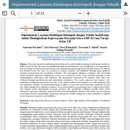
Implementasi Layanan Bimbingan Kelompok dengan Teknik Sosiodrama untuk Meningkatkan Kepercayaan Diri pada Siswa SMP di Tana Toraja Kelas VII