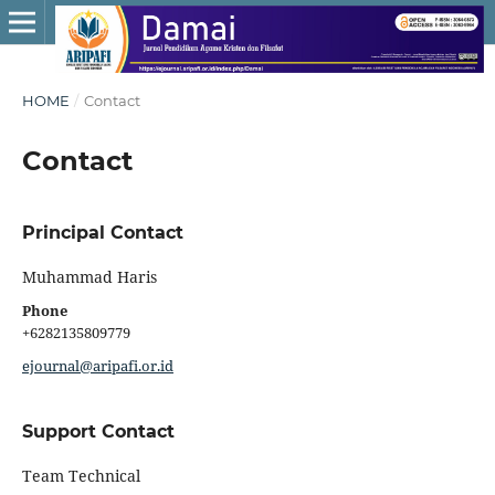
HOME
/
Contact
Contact
Principal Contact
Muhammad Haris
Phone
+6282135809779
ejournal@aripafi.or.id
Support Contact
Team Technical