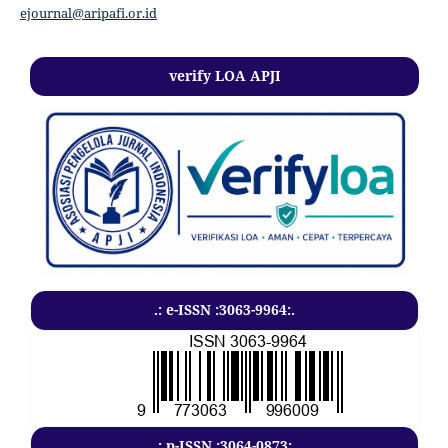
ejournal@aripafi.or.id
verify LOA APJI
.: e-ISSN :3063-9964:.
.: p-ISSN :3064-0873:.