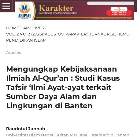
HOME
/
ARCHIVES
/
VOL. 2 NO. 3 (2025): AGUSTUS: KARAKTER : JURNAL RISET ILMU
PENDIDIKAN ISLAM
/
Articles
Mengungkap Kebijaksanaan
Ilmiah Al-Qur’an : Studi Kasus
Tafsir ‘Ilmi Ayat-ayat terkait
Sumber Daya Alam dan
Lingkungan di Banten
Raudotul Jannah
Universitas Islam Negeri Sultan Maulana Hasanuddin Banten