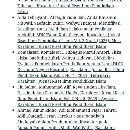
Februari: Karakter : Jurnal Riset Ilmu Pendidikan
Islam
Alda Febriyanti, Al faqih Fidinillah, Anita Khusnun
Niswati, Saefudin Zuhri, Wahyu Hidayat,
Identifikasi
Kesulitan Guru PAI dalam Pelaksanaan Penilaian
Afektif di SDN Kahal Kota Cilegon
,
Karakter : Jurnal
Riset Ilmu Pendidikan Islam: Vol. 2 No. 2 (2025): Mei :
Karakter : Jurnal Riset Ilmu Pendidikan Islam
Komalasari Komalasari, Tubagus Maruf Ansori, Siska
Siska, Saefudin Zuhri, Wahyu Hidayat,
Efektivitas
Evaluasi Pembelajaran Pendidikan Agama Islam Di SD
Kosambi Negeri Kosambi
,
Karakter : Jurnal Riset Ilmu
Pendidikan Islam: Vol. 2 No. 1 (2025): Februari :
Karakter : Jurnal Riset Ilmu Pendidikan Islam
Siti Salma, Muhammad Alif, Reva Hudan Lissalam,
Desain dalam Perspektif Hadis
,
Karakter : Jurnal Riset
Ilmu Pendidikan Islam: Vol. 2 No. 3 (2025): Agustus:
Karakter : Jurnal Riset Ilmu Pendidikan Islam
Ahmad Ainur Ridho, Adi Mohammad Pajar, Fahrul
Abil Khadafi,
Peran Tarekat Naqsabandiyah
Shafaiyah dalam Pembentukan Karakter pada
Jamaah Ponpes Ahlus Shafa Wal Wafa
,
Karakter :