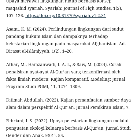
Upaya merawat lingkungan hidup berbasis konsep
maqashid syariah. Syariah: Journal of Fiqh Studies, 1(2),
107–126.
https://doi.org/10.61570/syariah.v1i2.31
Asami, K. M. (2024). Perlindungan lingkungan dari sudut
pandang hukum Islam dan dampaknya terhadap
kelestarian lingkungan pada masyarakat Afghanistan. Ad-
Dirasat al-Islâmiyyah, 1(2), 1–20.
Athar, M., Hamzanwadi, I. A. I., & Saw, M. (2024). Corak
penafsiran ayat-ayat Al-Qur’an yang terkonfirmasi oleh
fakta ilmiah modern: Kajian komparatif. Modeling: Jurnal
Program Studi PGMI, 11, 1274–1309.
Fatimah Abdullah. (2022). Kajian pemanfaatan sumber daya
alam dalam perspektif Al-Qur’an. Jurnal Pemikiran Islam, 7.
Febriani, I. S. (2022). Upaya pelestarian lingkungan melalui
penguatan ekologi keluarga berbasis Al-Qur'an. Jurnal Studi
Gender dan Anak, 9(01), 55.