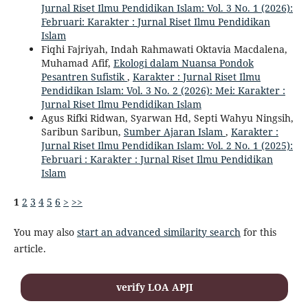
Jurnal Riset Ilmu Pendidikan Islam: Vol. 3 No. 1 (2026):
Februari: Karakter : Jurnal Riset Ilmu Pendidikan
Islam
Fiqhi Fajriyah, Indah Rahmawati Oktavia Macdalena,
Muhamad Afif,
Ekologi dalam Nuansa Pondok
Pesantren Sufistik
,
Karakter : Jurnal Riset Ilmu
Pendidikan Islam: Vol. 3 No. 2 (2026): Mei: Karakter :
Jurnal Riset Ilmu Pendidikan Islam
Agus Rifki Ridwan, Syarwan Hd, Septi Wahyu Ningsih,
Saribun Saribun,
Sumber Ajaran Islam
,
Karakter :
Jurnal Riset Ilmu Pendidikan Islam: Vol. 2 No. 1 (2025):
Februari : Karakter : Jurnal Riset Ilmu Pendidikan
Islam
1
2
3
4
5
6
>
>>
You may also
start an advanced similarity search
for this
article.
verify LOA APJI