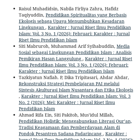
Raisul Muhadidsin, Nabila Firliya Zahra, Hafidz
Taqiyuddin,
Pendidikan Spiritualitas yang Berbasis
Ekologis sebaga Upaya Menumbuhkan Kesadaran
Lingkungan
,
Karakter : Jurnal Riset Ilmu Pendidikan
Islam: Vol. 3 No. 1 (2026): Februari: Karakter : Jurnal
Riset Ilmu Pendidikan Islam
Siti Mabruroh, Muhammad Arif Syihabuddin,
Media
Sosial sebagai Lingkungan Pendidikan Islam : Analisis
Pemikiran Hasan Langgulung
,
Karakter : Jurnal Riset
Ilmu Pendidikan Islam: Vol. 3 No. 1 (2026): Februari:
Karakter : Jurnal Riset Ilmu Pendidikan Islam
Tazkiyatun Nafiah. P, Dika Tripitasari, Ahdar Ahdar,
Rekonstruksi Strategi Pembelajaran PAI melalui
Sintesis Akulturasi Islam Nusantara dan Etika Ekologis
,
Karakter : Jurnal Riset Ilmu Pendidikan Islam: Vol. 3
No. 2 (2026): Mei: Karakter : Jurnal Riset Ilmu
Pendidikan Islam
Ahmad Rifa Ein, Siti Pakitoh, Mus’idul Millah,
Pendidikan Holistik: Menggabungkan Literasi Qur’an,
Tradisi Keagamaan dan Pemberdayaan Alam di
Pondok Pesantren Sadana Padarincang
,
Karakter :
Jurnal Riset Ilmu Pendidikan Islam: Vol. 3 No. 1 (2026):