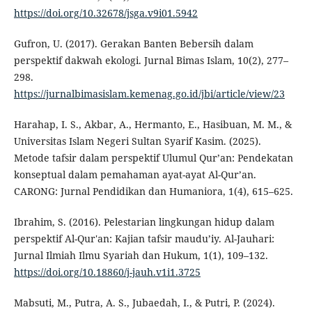
https://doi.org/10.32678/jsga.v9i01.5942
Gufron, U. (2017). Gerakan Banten Bebersih dalam
perspektif dakwah ekologi. Jurnal Bimas Islam, 10(2), 277–
298.
https://jurnalbimasislam.kemenag.go.id/jbi/article/view/23
Harahap, I. S., Akbar, A., Hermanto, E., Hasibuan, M. M., &
Universitas Islam Negeri Sultan Syarif Kasim. (2025).
Metode tafsir dalam perspektif Ulumul Qur’an: Pendekatan
konseptual dalam pemahaman ayat-ayat Al-Qur’an.
CARONG: Jurnal Pendidikan dan Humaniora, 1(4), 615–625.
Ibrahim, S. (2016). Pelestarian lingkungan hidup dalam
perspektif Al-Qur'an: Kajian tafsir maudu’iy. Al-Jauhari:
Jurnal Ilmiah Ilmu Syariah dan Hukum, 1(1), 109–132.
https://doi.org/10.18860/j-jauh.v1i1.3725
Mabsuti, M., Putra, A. S., Jubaedah, I., & Putri, P. (2024).