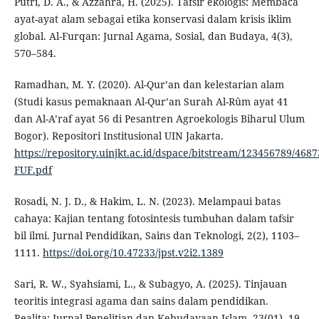
Putri, D. A., & Azzahra, H. (2025). Tafsir ekologis: Membaca
ayat-ayat alam sebagai etika konservasi dalam krisis iklim
global. Al-Furqan: Jurnal Agama, Sosial, dan Budaya, 4(3),
570–584.
Ramadhan, M. Y. (2020). Al-Qur’an dan kelestarian alam
(Studi kasus pemaknaan Al-Qur’an Surah Al-Rûm ayat 41
dan Al-A’raf ayat 56 di Pesantren Agroekologis Biharul Ulum
Bogor). Repositori Institusional UIN Jakarta.
https://repository.uinjkt.ac.id/dspace/bitstream/123456
FUF.pdf
Rosadi, N. J. D., & Hakim, L. N. (2023). Melampaui batas
cahaya: Kajian tentang fotosintesis tumbuhan dalam tafsir
bil ilmi. Jurnal Pendidikan, Sains dan Teknologi, 2(2), 1103–
1111.
https://doi.org/10.47233/jpst.v2i2.1389
Sari, R. W., Syahsiami, L., & Subagyo, A. (2025). Tinjauan
teoritis integrasi agama dan sains dalam pendidikan.
Realita: Jurnal Penelitian dan Kebudayaan Islam, 23(01), 19–