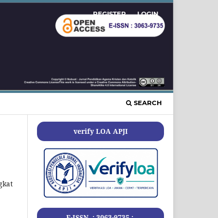
REGISTER
LOGIN
SEARCH
verify LOA APJI
gkat
E-ISSN .: 3063-9735 :.