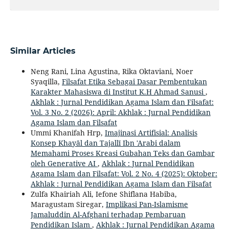
Similar Articles
Neng Rani, Lina Agustina, Rika Oktaviani, Noer
Syaqilla,
Filsafat Etika Sebagai Dasar Pembentukan
Karakter Mahasiswa di Institut K.H Ahmad Sanusi
,
Akhlak : Jurnal Pendidikan Agama Islam dan Filsafat:
Vol. 3 No. 2 (2026): April: Akhlak : Jurnal Pendidikan
Agama Islam dan Filsafat
Ummi Khanifah Hrp,
Imajinasi Artifisial: Analisis
Konsep Khayāl dan Tajallī Ibn 'Arabi dalam
Memahami Proses Kreasi Gubahan Teks dan Gambar
oleh Generative AI
,
Akhlak : Jurnal Pendidikan
Agama Islam dan Filsafat: Vol. 2 No. 4 (2025): Oktober:
Akhlak : Jurnal Pendidikan Agama Islam dan Filsafat
Zulfa Khairiah Ali, Iefone Shiflana Habiba,
Maragustam Siregar,
Implikasi Pan-Islamisme
Jamaluddin Al-Afghani terhadap Pembaruan
Pendidikan Islam
,
Akhlak : Jurnal Pendidikan Agama