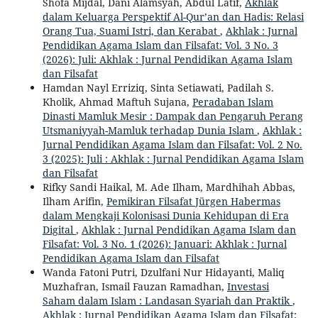
Shofa Mijdal, Dani Alamsyah, Abdul Latif,
Akhlak
dalam Keluarga Perspektif Al-Qur’an dan Hadis: Relasi
Orang Tua, Suami Istri, dan Kerabat
,
Akhlak : Jurnal
Pendidikan Agama Islam dan Filsafat: Vol. 3 No. 3
(2026): Juli: Akhlak : Jurnal Pendidikan Agama Islam
dan Filsafat
Hamdan Nayl Erriziq, Sinta Setiawati, Padilah S.
Kholik, Ahmad Maftuh Sujana,
Peradaban Islam
Dinasti Mamluk Mesir : Dampak dan Pengaruh Perang
Utsmaniyyah-Mamluk terhadap Dunia Islam
,
Akhlak :
Jurnal Pendidikan Agama Islam dan Filsafat: Vol. 2 No.
3 (2025): Juli : Akhlak : Jurnal Pendidikan Agama Islam
dan Filsafat
Rifky Sandi Haikal, M. Ade Ilham, Mardhihah Abbas,
Ilham Arifin,
Pemikiran Filsafat Jürgen Habermas
dalam Mengkaji Kolonisasi Dunia Kehidupan di Era
Digital
,
Akhlak : Jurnal Pendidikan Agama Islam dan
Filsafat: Vol. 3 No. 1 (2026): Januari: Akhlak : Jurnal
Pendidikan Agama Islam dan Filsafat
Wanda Fatoni Putri, Dzulfani Nur Hidayanti, Maliq
Muzhafran, Ismail Fauzan Ramadhan,
Investasi
Saham dalam Islam : Landasan Syariah dan Praktik
,
Akhlak : Jurnal Pendidikan Agama Islam dan Filsafat: