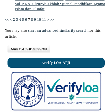
Vol. 2 No. 1 (2025): Akhlak : Jurnal Pendidikan Agama
Islam dan Filsafat
<<
<
2
3
4
5
6
7
8
9
10
11
>
>>
You may also
start an advanced similarity search
for this
article.
MAKE A SUBMISSION
verify LOA APJI