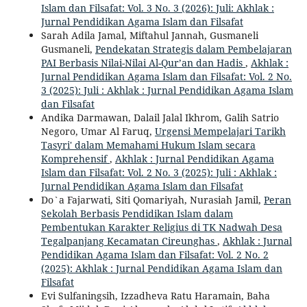
Islam dan Filsafat: Vol. 3 No. 3 (2026): Juli: Akhlak :
Jurnal Pendidikan Agama Islam dan Filsafat
Sarah Adila Jamal, Miftahul Jannah, Gusmaneli
Gusmaneli,
Pendekatan Strategis dalam Pembelajaran
PAI Berbasis Nilai-Nilai Al-Qur’an dan Hadis
,
Akhlak :
Jurnal Pendidikan Agama Islam dan Filsafat: Vol. 2 No.
3 (2025): Juli : Akhlak : Jurnal Pendidikan Agama Islam
dan Filsafat
Andika Darmawan, Dalail Jalal Ikhrom, Galih Satrio
Negoro, Umar Al Faruq,
Urgensi Mempelajari Tarikh
Tasyri' dalam Memahami Hukum Islam secara
Komprehensif
,
Akhlak : Jurnal Pendidikan Agama
Islam dan Filsafat: Vol. 2 No. 3 (2025): Juli : Akhlak :
Jurnal Pendidikan Agama Islam dan Filsafat
Do`a Fajarwati, Siti Qomariyah, Nurasiah Jamil,
Peran
Sekolah Berbasis Pendidikan Islam dalam
Pembentukan Karakter Religius di TK Nadwah Desa
Tegalpanjang Kecamatan Cireunghas
,
Akhlak : Jurnal
Pendidikan Agama Islam dan Filsafat: Vol. 2 No. 2
(2025): Akhlak : Jurnal Pendidikan Agama Islam dan
Filsafat
Evi Sulfaningsih, Izzadheva Ratu Haramain, Baha