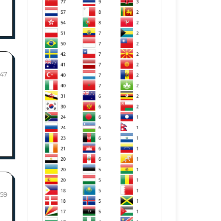
-47
-59