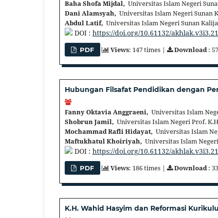
Baha Shofa Mijdal,
Universitas Islam Negeri Suna
Dani Alamsyah,
Universitas Islam Negeri Sunan K
Abdul Latif,
Universitas Islam Negeri Sunan Kalij
DOI :
https://doi.org/10.61132/akhlak.v3i3.2
Views
: 147 times |
Download
: 5
PDF
Hubungan Filsafat Pendidikan dengan Pe
Fanny Oktavia Anggraeni,
Universitas Islam Nege
Shobrun Jamil,
Universitas Islam Negeri Prof. K.
Mochammad Rafli Hidayat,
Universitas Islam Neg
Maftukhatul Khoiriyah,
Universitas Islam Negeri
DOI :
https://doi.org/10.61132/akhlak.v3i3.2
Views
: 186 times |
Download
: 3
PDF
K.H. Wahid Hasyim dan Reformasi Kurikul