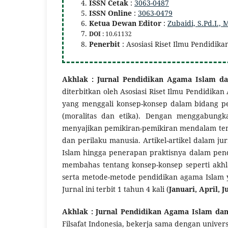
ISSN Cetak
:
3063-0487
ISSN Online
:
3063-0479
Ketua Dewan Editor
:
Zubaidi, S.Pd.I., 
DOI
: 10.61132
Penerbit
: Asosiasi Riset Ilmu Pendidik
Akhlak : Jurnal Pendidikan Agama Islam da
diterbitkan oleh Asosiasi Riset Ilmu Pendidika
yang menggali konsep-konsep dalam bidang pe
(moralitas dan etika). Dengan menggabungka
menyajikan pemikiran-pemikiran mendalam ten
dan perilaku manusia. Artikel-artikel dalam ju
Islam hingga penerapan praktisnya dalam pend
membahas tentang konsep-konsep seperti akhlak 
serta metode-metode pendidikan agama Islam 
Jurnal ini terbit 1 tahun 4 kali (
Januari, April, J
Akhlak : Jurnal Pendidikan Agama Islam dan 
Filsafat Indonesia, bekerja sama dengan univers