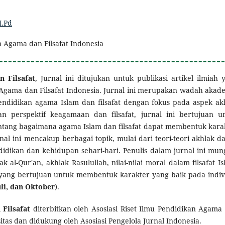
M.Pd
an Agama dan Filsafat Indonesia
n Filsafat
, Jurnal ini ditujukan untuk publikasi artikel ilmiah 
n Agama dan Filsafat Indonesia. Jurnal ini merupakan wadah akad
ndidikan agama Islam dan filsafat dengan fokus pada aspek ak
n perspektif keagamaan dan filsafat, jurnal ini bertujuan u
tang bagaimana agama Islam dan filsafat dapat membentuk kara
rnal ini mencakup berbagai topik, mulai dari teori-teori akhlak d
idikan dan kehidupan sehari-hari. Penulis dalam jurnal ini mun
al-Qur'an, akhlak Rasulullah, nilai-nilai moral dalam filsafat Is
yang bertujuan untuk membentuk karakter yang baik pada indiv
uli, dan Oktober
).
Filsafat
diterbitkan oleh Asosiasi Riset Ilmu Pendidikan Agama
itas dan didukung oleh Asosiasi Pengelola Jurnal Indonesia.