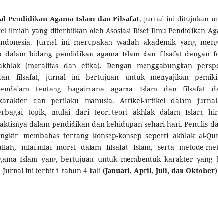
nal Pendidikan Agama Islam dan Filsafat
, Jurnal ini ditujukan u
ikel ilmiah yang diterbitkan oleh Asosiasi Riset Ilmu Pendidikan A
 Indonesia. Jurnal ini merupakan wadah akademik yang meng
p dalam bidang pendidikan agama Islam dan filsafat dengan f
khlak (moralitas dan etika). Dengan menggabungkan perspe
n filsafat, jurnal ini bertujuan untuk menyajikan pemiki
endalam tentang bagaimana agama Islam dan filsafat d
rakter dan perilaku manusia. Artikel-artikel dalam jurnal
bagai topik, mulai dari teori-teori akhlak dalam Islam hi
ktisnya dalam pendidikan dan kehidupan sehari-hari. Penulis d
ungkin membahas tentang konsep-konsep seperti akhlak al-Qur
llah, nilai-nilai moral dalam filsafat Islam, serta metode-me
gama Islam yang bertujuan untuk membentuk karakter yang 
Jurnal ini terbit 1 tahun 4 kali (
Januari, April, Juli, dan Oktober
)