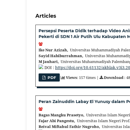
Articles
Persepsi Peserta Didik terhadap Video Ani
Pekerti di SDN 1 Air Putih Ulu Kabupaten 
Ike Nur Azizah,
Universitas Muhammadiyah Pale
Sayid Habiburrahman,
Universitas Muhammadiy
M Jauhari,
Universitas Muhammadiyah Palembang
DOI :
https://doi.org/10.61132/akhlak.v3i3.2
Views
: 157 times |
Download
: 4
PDF
Peran Zainuddin Labay El Yunusy dalam P
Bagas Mangku Prasetyo,
Universitas Islam Negeri
Fajar Abi Pangestu,
Universitas Islam Negeri Prof
Reival Miftahul Fathir Nugroho,
Universitas Isla