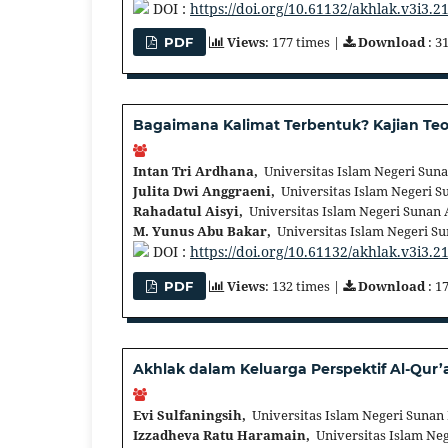
DOI :
https://doi.org/10.61132/akhlak.v3i3.2
Views
: 177 times |
Download
: 3
PDF
Bagaimana Kalimat Terbentuk? Kajian Teo
Intan Tri Ardhana,
Universitas Islam Negeri Sun
Julita Dwi Anggraeni,
Universitas Islam Negeri S
Rahadatul Aisyi,
Universitas Islam Negeri Sunan 
M. Yunus Abu Bakar,
Universitas Islam Negeri S
DOI :
https://doi.org/10.61132/akhlak.v3i3.2
Views
: 132 times |
Download
: 1
PDF
Akhlak dalam Keluarga Perspektif Al-Qur’a
Evi Sulfaningsih,
Universitas Islam Negeri Sunan 
Izzadheva Ratu Haramain,
Universitas Islam Neg