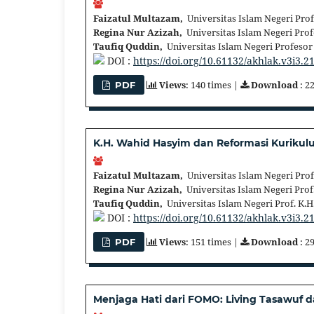
Faizatul Multazam,
Universitas Islam Negeri Prof
Regina Nur Azizah,
Universitas Islam Negeri Profe
Taufiq Quddin,
Universitas Islam Negeri Profesor 
DOI :
https://doi.org/10.61132/akhlak.v3i3.2
Views
: 140 times |
Download
: 2
PDF
K.H. Wahid Hasyim dan Reformasi Kurikul
Faizatul Multazam,
Universitas Islam Negeri Prof
Regina Nur Azizah,
Universitas Islam Negeri Prof
Taufiq Quddin,
Universitas Islam Negeri Prof. K.
DOI :
https://doi.org/10.61132/akhlak.v3i3.2
Views
: 151 times |
Download
: 2
PDF
Menjaga Hati dari FOMO: Living Tasawuf d