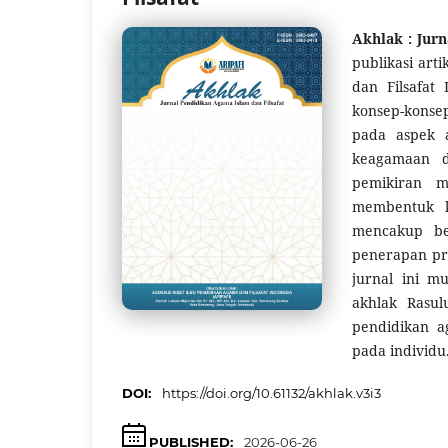
Akhlak : Jur
publikasi art
dan Filsafat
konsep-konse
pada aspek a
keagamaan da
pemikiran m
membentuk ka
mencakup ber
penerapan pra
jurnal ini m
akhlak Rasulu
pendidikan a
pada individu. 
DOI:
https://doi.org/10.61132/akhlak.v3i3
PUBLISHED:
2026-06-26