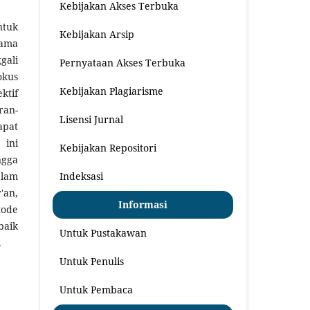
Kebijakan Akses Terbuka
ntuk
Kebijakan Arsip
gama
gali
Pernyataan Akses Terbuka
okus
Kebijakan Plagiarisme
ktif
ran-
Lisensi Jurnal
apat
 ini
Kebijakan Repositori
ngga
Indeksasi
alam
'an,
Informasi
tode
baik
Untuk Pustakawan
.
Untuk Penulis
Untuk Pembaca