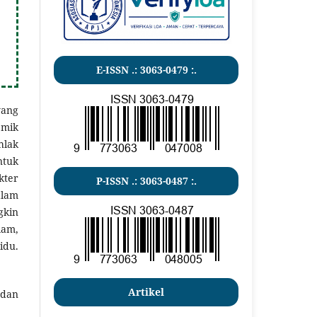
E-ISSN .: 3063-0479 :.
yang
emik
hlak
ntuk
kter
P-ISSN .:
3063-0487
:.
alam
gkin
lam,
idu.
Artikel
 dan