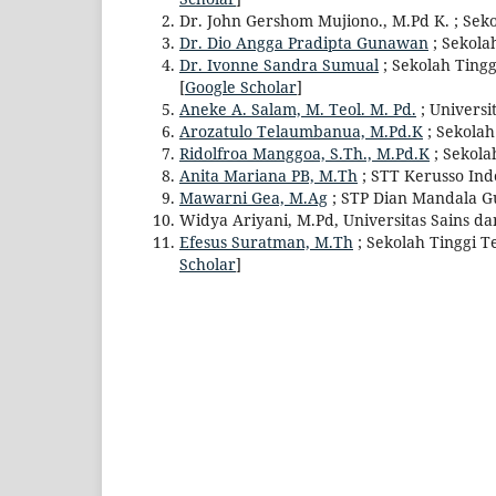
Dr. John Gershom Mujiono., M.Pd K. ; Seko
Dr. Dio Angga Pradipta Gunawan
; Sekola
Dr. Ivonne Sandra Sumual
; Sekolah Tingg
[
Google Scholar
]
Aneke A. Salam, M. Teol. M. Pd.
; Universi
Arozatulo Telaumbanua, M.Pd.K
; Sekolah
Ridolfroa Manggoa, S.Th., M.Pd.K
; Sekola
Anita Mariana PB, M.Th
; STT Kerusso Ind
Mawarni Gea, M.Ag
; STP Dian Mandala Gu
Widya Ariyani, M.Pd, Universitas Sains d
Efesus Suratman, M.Th
; Sekolah Tinggi Te
Scholar
]