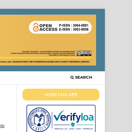
SEARCH
verify LOA APJI
gle