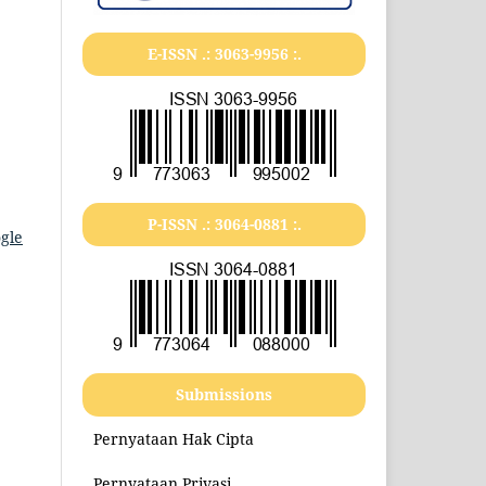
E-ISSN .:
3063-9956
:.
P-ISSN .:
3064-0881
:.
gle
Submissions
Pernyataan Hak Cipta
Pernyataan Privasi