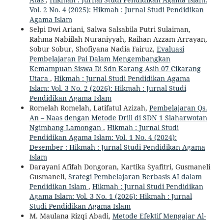
Vol. 2 No. 4 (2025): Hikmah : Jurnal Studi Pendidikan
Agama Islam
Selpi Dwi Ariani, Salwa Salsabila Putri Sulaiman,
Rahma Nabiilah Nuraniyyah, Raihan Azzam Arrayan,
Sobur Sobur, Shofiyana Nadia Fairuz,
Evaluasi
Pembelajaran Pai Dalam Mengembangkan
Kemampuan Siswa Di Sdn Karang Asih 07 Cikarang
Utara
,
Hikmah : Jurnal Studi Pendidikan Agama
Islam: Vol. 3 No. 2 (2026): Hikmah : Jurnal Studi
Pendidikan Agama Islam
Romelah Romelah, Latifatul Azizah,
Pembelajaran Qs.
An – Naas dengan Metode Drill di SDN 1 Slaharwotan
Ngimbang Lamongan
,
Hikmah : Jurnal Studi
Pendidikan Agama Islam: Vol. 1 No. 4 (2024):
Desember : Hikmah : Jurnal Studi Pendidikan Agama
Islam
Darayani Afifah Dongoran, Kartika Syafitri, Gusmaneli
Gusmaneli,
Srategi Pembelajaran Berbasis AI dalam
Pendidikan Islam
,
Hikmah : Jurnal Studi Pendidikan
Agama Islam: Vol. 3 No. 1 (2026): Hikmah : Jurnal
Studi Pendidikan Agama Islam
M. Maulana Rizqi Abadi,
Metode Efektif Mengajar Al-