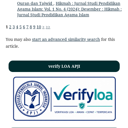
Quran dan Tajwid
,
Hikmah : Jurnal Studi Pendidikan
Agama Islam: Vol. 1 No. 4 (2024): Desember : Hikmah :
Jurnal Studi Pendidikan Agama Islam
1
2
3
4
5
6
7
8
9
10
>
>>
You may also
start an advanced similarity search
for this
article.
verify LOA APJI