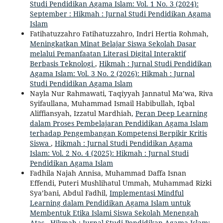
Studi Pendidikan Agama Islam: Vol. 1 No. 3 (2024):
September : Hikmah : Jurnal Studi Pendidikan Agama
Islam
Fatihatuzzahro Fatihatuzzahro, Indri Hertia Rohmah,
Meningkatkan Minat Belajar Siswa Sekolah Dasar
melalui Pemanfaatan Literasi Digital Interaktif
Berbasis Teknologi
,
Hikmah : Jurnal Studi Pendidikan
Agama Islam: Vol. 3 No. 2 (2026): Hikmah : Jurnal
Studi Pendidikan Agama Islam
Nayla Nur Rahmawati, Taqiyyah Jannatul Ma’wa, Riva
Syifaullana, Muhammad Ismail Habibullah, Iqbal
Aliffiansyah, Izzatul Mardhiah,
Peran Deep Learning
dalam Proses Pembelajaran Pendidikan Agama Islam
terhadap Pengembangan Kompetensi Berpikir Kritis
Siswa
,
Hikmah : Jurnal Studi Pendidikan Agama
Islam: Vol. 2 No. 4 (2025): Hikmah : Jurnal Studi
Pendidikan Agama Islam
Fadhila Najah Annisa, Muhammad Daffa Isnan
Effendi, Puteri Mushlihatul Ummah, Muhammad Rizki
Sya’bani, Abdul Fadhil,
Implementasi Mindful
Learning dalam Pendidikan Agama Islam untuk
Membentuk Etika Islami Siswa Sekolah Menengah
Atas
,
Hikmah : Jurnal Studi Pendidikan Agama Islam: