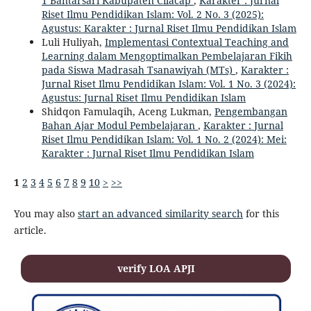
1 Bantarsari Kabupaten Cilacap
,
Karakter : Jurnal
Riset Ilmu Pendidikan Islam: Vol. 2 No. 3 (2025):
Agustus: Karakter : Jurnal Riset Ilmu Pendidikan Islam
Luli Huliyah,
Implementasi Contextual Teaching and
Learning dalam Mengoptimalkan Pembelajaran Fikih
pada Siswa Madrasah Tsanawiyah (MTs)
,
Karakter :
Jurnal Riset Ilmu Pendidikan Islam: Vol. 1 No. 3 (2024):
Agustus: Jurnal Riset Ilmu Pendidikan Islam
Shidqon Famulaqih, Aceng Lukman,
Pengembangan
Bahan Ajar Modul Pembelajaran
,
Karakter : Jurnal
Riset Ilmu Pendidikan Islam: Vol. 1 No. 2 (2024): Mei:
Karakter : Jurnal Riset Ilmu Pendidikan Islam
1
2
3
4
5
6
7
8
9
10
>
>>
You may also
start an advanced similarity search
for this
article.
verify LOA APJI