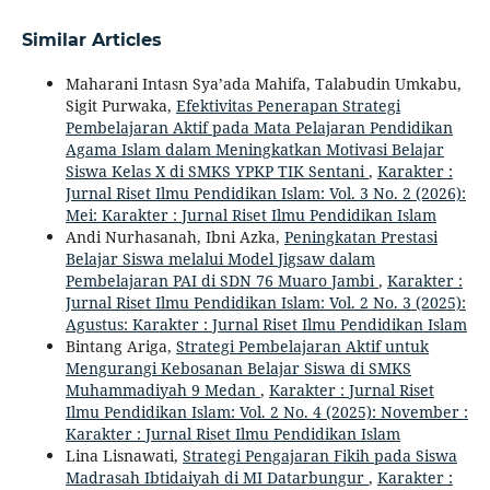
Similar Articles
Maharani Intasn Sya’ada Mahifa, Talabudin Umkabu,
Sigit Purwaka,
Efektivitas Penerapan Strategi
Pembelajaran Aktif pada Mata Pelajaran Pendidikan
Agama Islam dalam Meningkatkan Motivasi Belajar
Siswa Kelas X di SMKS YPKP TIK Sentani
,
Karakter :
Jurnal Riset Ilmu Pendidikan Islam: Vol. 3 No. 2 (2026):
Mei: Karakter : Jurnal Riset Ilmu Pendidikan Islam
Andi Nurhasanah, Ibni Azka,
Peningkatan Prestasi
Belajar Siswa melalui Model Jigsaw dalam
Pembelajaran PAI di SDN 76 Muaro Jambi
,
Karakter :
Jurnal Riset Ilmu Pendidikan Islam: Vol. 2 No. 3 (2025):
Agustus: Karakter : Jurnal Riset Ilmu Pendidikan Islam
Bintang Ariga,
Strategi Pembelajaran Aktif untuk
Mengurangi Kebosanan Belajar Siswa di SMKS
Muhammadiyah 9 Medan
,
Karakter : Jurnal Riset
Ilmu Pendidikan Islam: Vol. 2 No. 4 (2025): November :
Karakter : Jurnal Riset Ilmu Pendidikan Islam
Lina Lisnawati,
Strategi Pengajaran Fikih pada Siswa
Madrasah Ibtidaiyah di MI Datarbungur
,
Karakter :