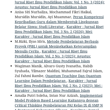
Jurnal Riset Ilmu Pendidikan Islam: Vol. 1 No. 3 (2024):
Agustus: Jurnal Riset Ilmu Pendidikan Islam
Anisa Siti Nurhaliza, Mochammad Fikri Haikal,
Mursidin Mursidin, Ayi Muammar,
Peran Kompetensi
Kepribadian Guru dalam Membentuk Lingkungan
Belajar Siswa: Studi Literatur
,
Karakter : Jurnal Riset
Ilmu Pendidikan Islam: Vol. 3 No. 2 (2026): Mei:
Karakter : Jurnal Riset Ilmu Pendidikan Islam
M.Rizki, Ilyas Idris,
Metode Pembelajaran Berbasis
Proyek (PjBL) untuk Meningkatkan Keterampilan
Menulis Cerita
,
Karakter : Jurnal Riset Ilmu
Pendidikan Islam: Vol. 2 No. 3 (2025): Agustus:
Karakter : Jurnal Riset Ilmu Pendidikan Islam
Wagiman Manik, Alvaro Gusty Ivanatha, Habib
Syuhada, Yilmazer Maldini, Muhammad Fajrul Islam,
Zul Fahmi Rambe,
Quantum Teaching Dan Quantum
Learning Dalam Pembelajaran
,
Karakter : Jurnal
Riset Ilmu Pendidikan Islam: Vol. 2 No. 2 (2025): Mei :
Karakter : Jurnal Riset Ilmu Pendidikan Islam
Amalia Putri Soleha, Intan Nur Azizah,
Implementasi
Model Problem Based Learning Kaitannya dengan
Critical Thinking Pembelajaran PAI Kelas IX di SMP N