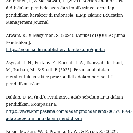
Abimanyu, I., & Masnawati, E. (2024). Konsep adab peserta
didik dalam pembelajaran dan implikasinya terhadap
pendidikan karakter di Indonesia. IEMJ: Islamic Education
Management Journal.
Afwani, R., & Masyithoh, S. (2024). [Artikel di QOUBA: Jurnal
Pendidikan].
https://ejournal.hsnpublisher.id/index.php/quoba
Asyiyah, I. N., Firdaus, F., Fauziah, I. A., Riansyah, R., Raid,
M., Parhan, M., & Studi, P. (2025). Peran adab dalam
membentuk karakter peserta didik dalam perspektif
pendidikan Islam.
Dahlan, D. M. (n.d.). Pentingnya adab sebelum ilmu dalam
pendidikan. Kompasiana.
https://www.kompasiana.com/dadangmohdahlan9206/675f0a48
adab-sebelum-ilmu-dalam-pendidikan
Faizin, M., Sari, W. P., Pramita, N. W., & Faruq, S. (2022).