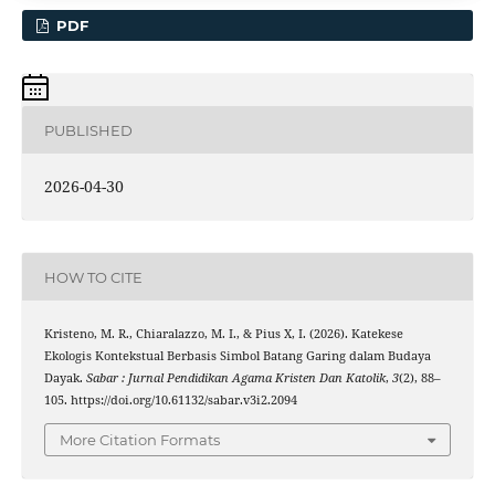
PDF
PUBLISHED
2026-04-30
HOW TO CITE
Kristeno, M. R., Chiaralazzo, M. I., & Pius X, I. (2026). Katekese
Ekologis Kontekstual Berbasis Simbol Batang Garing dalam Budaya
Dayak.
Sabar : Jurnal Pendidikan Agama Kristen Dan Katolik
,
3
(2), 88–
105. https://doi.org/10.61132/sabar.v3i2.2094
More Citation Formats