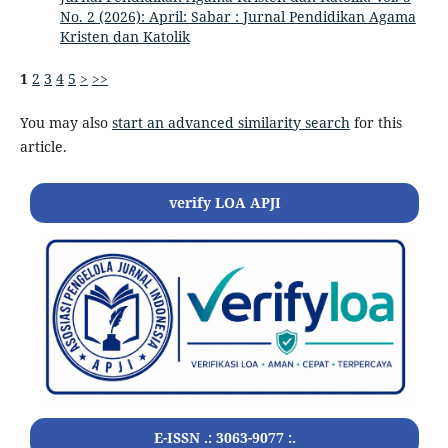
No. 2 (2026): April: Sabar : Jurnal Pendidikan Agama
Kristen dan Katolik
1
2
3
4
5
>
>>
You may also
start an advanced similarity search
for this
article.
verify LOA APJI
E-ISSN .: 3063-9077 :.