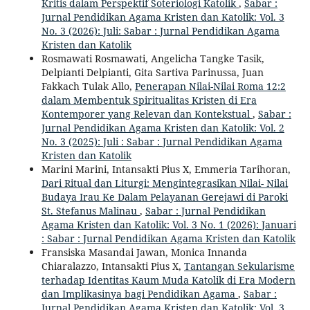
Kritis dalam Perspektif Soteriologi Katolik
,
Sabar :
Jurnal Pendidikan Agama Kristen dan Katolik: Vol. 3
No. 3 (2026): Juli: Sabar : Jurnal Pendidikan Agama
Kristen dan Katolik
Rosmawati Rosmawati, Angelicha Tangke Tasik,
Delpianti Delpianti, Gita Sartiva Parinussa, Juan
Fakkach Tulak Allo,
Penerapan Nilai-Nilai Roma 12:2
dalam Membentuk Spiritualitas Kristen di Era
Kontemporer yang Relevan dan Kontekstual
,
Sabar :
Jurnal Pendidikan Agama Kristen dan Katolik: Vol. 2
No. 3 (2025): Juli : Sabar : Jurnal Pendidikan Agama
Kristen dan Katolik
Marini Marini, Intansakti Pius X, Emmeria Tarihoran,
Dari Ritual dan Liturgi: Mengintegrasikan Nilai- Nilai
Budaya Irau Ke Dalam Pelayanan Gerejawi di Paroki
St. Stefanus Malinau
,
Sabar : Jurnal Pendidikan
Agama Kristen dan Katolik: Vol. 3 No. 1 (2026): Januari
: Sabar : Jurnal Pendidikan Agama Kristen dan Katolik
Fransiska Masandai Jawan, Monica Innanda
Chiaralazzo, Intansakti Pius X,
Tantangan Sekularisme
terhadap Identitas Kaum Muda Katolik di Era Modern
dan Implikasinya bagi Pendidikan Agama
,
Sabar :
Jurnal Pendidikan Agama Kristen dan Katolik: Vol. 3