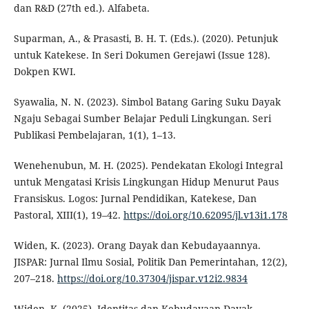
dan R&D (27th ed.). Alfabeta.
Suparman, A., & Prasasti, B. H. T. (Eds.). (2020). Petunjuk
untuk Katekese. In Seri Dokumen Gerejawi (Issue 128).
Dokpen KWI.
Syawalia, N. N. (2023). Simbol Batang Garing Suku Dayak
Ngaju Sebagai Sumber Belajar Peduli Lingkungan. Seri
Publikasi Pembelajaran, 1(1), 1–13.
Wenehenubun, M. H. (2025). Pendekatan Ekologi Integral
untuk Mengatasi Krisis Lingkungan Hidup Menurut Paus
Fransiskus. Logos: Jurnal Pendidikan, Katekese, Dan
Pastoral, XIII(1), 19–42.
https://doi.org/10.62095/jl.v13i1.178
Widen, K. (2023). Orang Dayak dan Kebudayaannya.
JISPAR: Jurnal Ilmu Sosial, Politik Dan Pemerintahan, 12(2),
207–218.
https://doi.org/10.37304/jispar.v12i2.9834
Widen, K. (2025). Identitas dan Kebudayaan Dayak