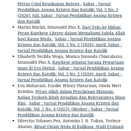
Petrus Colol Keuskupan Ruteng
,
Sabar : Jurnal
Pendidikan Agama Kristen dan Katolik: Vol. 3 No. 3
(2026): Juli: Sabar : Jurnal Pendidikan Agama Kristen
dan Katolik
Marini Marini, Intansakti Pius X,
Dari Teks ke Hidup:
Peran Katekese Literer dalam Memahami Sabda Allah
bagi Kaum Muda
,
Sabar : Jurnal Pendidikan Agama
Kristen dan Katolik: Vol. 3 No. 2 (2026): April: Sabar :
Jurnal Pendidikan Agama Kristen dan Katolik
Elisabeth Yecilda Woga, Monica Innanda Chiaralazzo,
Intansakti Pius X,
Katekese sebagai Sarana Pewartaan
Iman di Era Digital
,
Sabar : Jurnal Pendidikan Agama
Kristen dan Katolik: Vol. 3 No. 2 (2026): April: Sabar :
Jurnal Pendidikan Agama Kristen dan Katolik
Eva Maharani, Eunike Winny Pintaruan, Gisela Meri
Kristina,
Peran Allah dalam Penciptaan Manusia:
Kajian Teologis Kitab Kejadian dan Relevansinya Masa
Kini
,
Sabar : Jurnal Pendidikan Agama Kristen dan
Katolik: Vol. 2 No. 4 (2025): Oktober : Sabar : Jurnal
Pendidikan Agama Kristen dan Katolik
Silverius Yohanes Pea, Antonius I. N. Tukan, Yovince
Abatan,
Ritual Gwajo Neda di Kalikasa: Studi Evaluasi