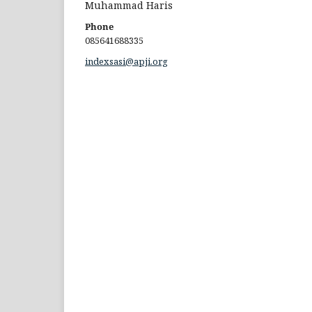
Muhammad Haris
Phone
085641688335
indexsasi@apji.org