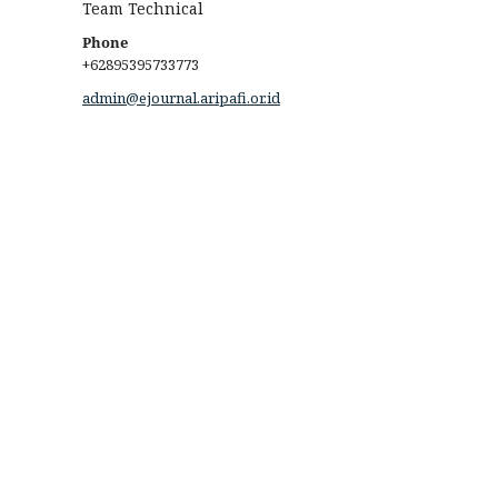
Team Technical
Phone
+62895395733773
admin@ejournal.aripafi.or.id