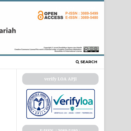
REGISTER
LOGIN
SEARCH
verify LOA APJI
E-ISSN .: 3089-5480 :.